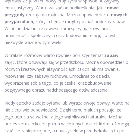
wprowadzić je w ten nowy etap życia w sposób pozytywny i
entuzjastyczny. Warto zacząć od podkreślenia, jakie
nowe
przygody
czekają na malucha. Można opowiedzieć o
nowych
przyjaciołach
, których będzie mogło poznać podczas zabaw.
Wspólne działania z rówieśnikami sprzyjają rozwijaniu
umiejętności społecznych oraz budowaniu relacji, co jest
niezwykle ważne w tym wieku.
W trakcie rozmowy warto również poruszyć temat
zabaw
i
zajęć, które odbywają się w przedszkolu. Można opowiedzieć o
różnych kreatywnych aktywnościach, takich jak malowanie,
rysowanie, czy zabawy ruchowe. Umożliwia to dziecku
wyobrażenie sobie tego, co je czeka, oraz zbudowanie
pozytywnego obrazu nadchodzącego doświadczenia.
Kiedy dziecko zadaje pytania lub wyraża swoje obawy, warto na
nie cierpliwie odpowiedzieć. Dzięki temu maluch poczuje, że
jego uczucia są ważne, a jego wątpliwości naturalne. Można
pocieszać dziecko, że pozna wiele innych dzieci, które też mogą
czuć się zaniepokojone, a nauczyciele w przedszkolu są tu po