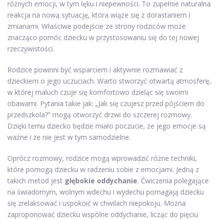
różnych emocji, w tym lęku i niepewności. To zupełnie naturalna
reakcja na nową sytuację, która wiąże się z dorastaniem i
zmianami. Właściwe podejście ze strony rodziców może
znacząco pomóc dziecku w przystosowaniu się do tej nowej
rzeczywistości.
Rodzice powinni być wsparciem i aktywnie rozmawiać z
dzieckiem o jego uczuciach. Warto stworzyć otwartą atmosferę,
w której maluch czuje się komfortowo dzieląc się swoimi
obawami. Pytania takie jak: „Jak się czujesz przed pójściem do
przedszkola?” mogą otworzyć drzwi do szczerej rozmowy.
Dzięki temu dziecko będzie miało poczucie, że jego emocje są
ważne i że nie jest w tym samodzielne.
Oprócz rozmowy, rodzice mogą wprowadzić różne techniki,
które pomogą dziecku w radzeniu sobie z emocjami. Jedną z
takich metod jest
głębokie oddychanie
. Ćwiczenia polegające
na świadomym, wolnym wdechu i wydechu pomagają dziecku
się zrelaksować i uspokoić w chwilach niepokoju. Można
zaproponować dziecku wspólne oddychanie, licząc do pięciu