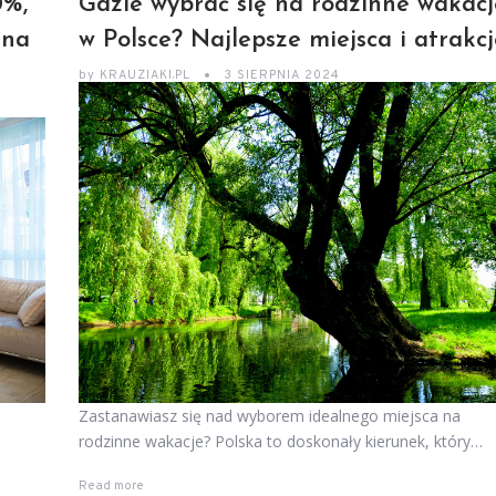
0%,
Gdzie wybrać się na rodzinne wakacj
 na
w Polsce? Najlepsze miejsca i atrakcj
by
KRAUZIAKI.PL
3 SIERPNIA 2024
Zastanawiasz się nad wyborem idealnego miejsca na
rodzinne wakacje? Polska to doskonały kierunek, który…
Read more