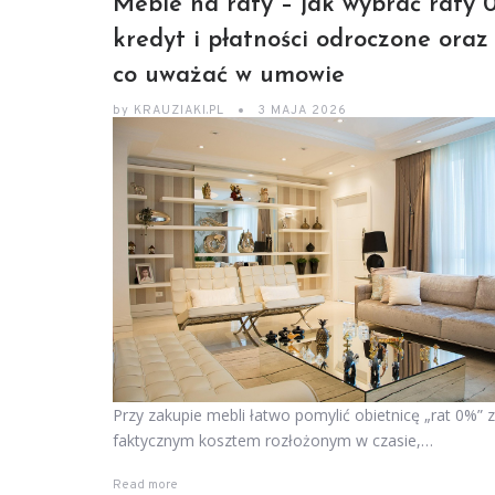
Meble na raty – jak wybrać raty 
kredyt i płatności odroczone oraz
co uważać w umowie
by
KRAUZIAKI.PL
3 MAJA 2026
Przy zakupie mebli łatwo pomylić obietnicę „rat 0%” z
faktycznym kosztem rozłożonym w czasie,…
Read more