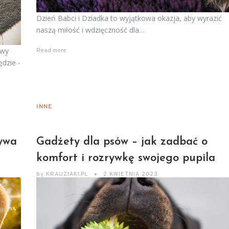
Dzień Babci i Dziadka to wyjątkowa okazja, aby wyrazić
naszą miłość i wdzięczność dla…
awy
Read more
dzie -
INNE
ływa
Gadżety dla psów – jak zadbać o
komfort i rozrywkę swojego pupila
by
KRAUZIAKI.PL
2 KWIETNIA 2023