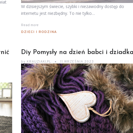
wiat
W dzisiejszym świecie, szybki i niezawodny dostęp do
internetu jest niezbędny. To nie tylko…
Read more
DZIECI I RODZINA
nić
Diy Pomysły na dzień babci i dziadk
by
KRAUZIAKI.PL
11 WRZEŚNIA 2023