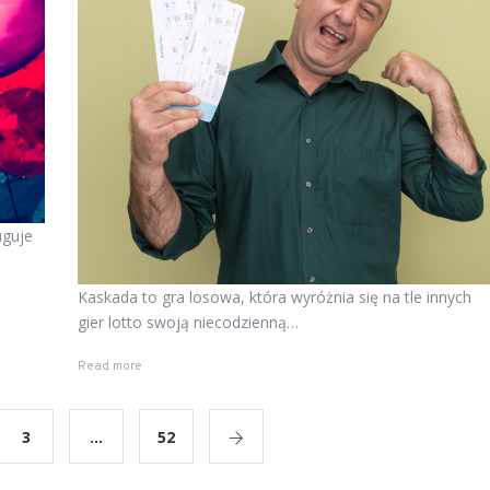
uguje
Kaskada to gra losowa, która wyróżnia się na tle innych
gier lotto swoją niecodzienną…
Read more
3
…
52