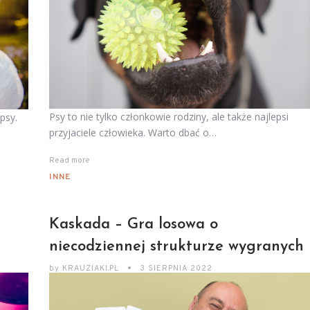
Psy to nie tylko członkowie rodziny, ale także najlepsi
psy.
przyjaciele człowieka. Warto dbać o…
Read more
INNE
Kaskada – Gra losowa o
niecodziennej strukturze wygranych
by
KRAUZIAKI.PL
3 SIERPNIA 2022