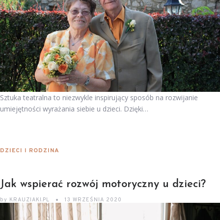
Sztuka teatralna to niezwykle inspirujący sposób na rozwijanie
umiejętności wyrażania siebie u dzieci. Dzięki…
DZIECI I RODZINA
Jak wspierać rozwój motoryczny u dzieci?
by
KRAUZIAKI.PL
13 WRZEŚNIA 2020