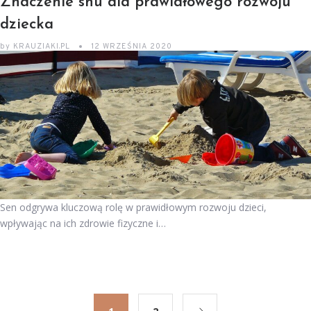
Znaczenie snu dla prawidłowego rozwoju
dziecka
by
KRAUZIAKI.PL
12 WRZEŚNIA 2020
Sen odgrywa kluczową rolę w prawidłowym rozwoju dzieci,
wpływając na ich zdrowie fizyczne i…