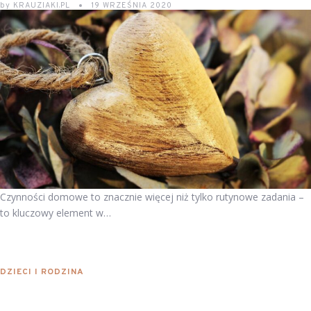
by
KRAUZIAKI.PL
19 WRZEŚNIA 2020
Czynności domowe to znacznie więcej niż tylko rutynowe zadania –
to kluczowy element w…
DZIECI I RODZINA