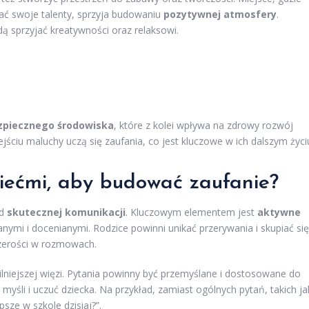
ać swoje talenty, sprzyja budowaniu
pozytywnej atmosfery
.
ą sprzyjać kreatywności oraz relaksowi.
zpiecznego środowiska
, które z kolei wpływa na zdrowy rozwój
jściu maluchy uczą się zaufania, co jest kluczowe w ich dalszym życi
ziećmi, aby budować zaufanie?
od
skutecznej komunikacji
. Kluczowym elementem jest
aktywne
nymi i docenianymi. Rodzice powinni unikać przerywania i skupiać się
czerości w rozmowach.
lniejszej więzi. Pytania powinny być przemyślane i dostosowane do
myśli i uczuć dziecka. Na przykład, zamiast ogólnych pytań, takich ja
sze w szkole dzisiaj?”.