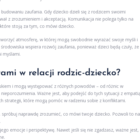
budowaniu zaufania. Gdy dziecko dzieli się z rodzicem swoimi
wał z zrozumieniem i akceptacją. Komunikacja nie polega tylko na
które stoją za tym, co mówi dziecko.
stworzyć atmosferę, w której mogą swobodnie wyrażać swoje myśli i
środowiska wspiera rozwój zaufania, ponieważ dzieci będą czuły, że
i myślami.
tami w relacji rodzic-dziecko?
jawiskiem i mogą występować z różnych powodów – od różnic w
nieporozumienia. Ważne jest, aby podejść do tych sytuacji z empatią
h strategii, które mogą pomóc w radzeniu sobie z konfliktami.
 spróbuj naprawdę zrozumieć, co mówi twoje dziecko. Pozwoli to na
.
ego emocje i perspektywę. Nawet jeśli się nie zgadzasz, ważne jest,
ne.