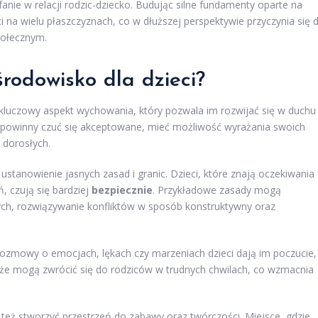
fanie w relacji rodzic-dziecko. Budując silne fundamenty oparte na
 na wielu płaszczyznach, co w dłuższej perspektywie przyczynia się 
połecznym.
rodowisko dla dzieci?
o kluczowy aspekt wychowania, który pozwala im rozwijać się w duchu
eci powinny czuć się akceptowane, mieć możliwość wyrażania swoich
 dorosłych.
tanowienie jasnych zasad i granic. Dzieci, które znają oczekiwania
, czują się bardziej
bezpiecznie
. Przykładowe zasady mogą
ych, rozwiązywanie konfliktów w sposób konstruktywny oraz
rozmowy o emocjach, lękach czy marzeniach dzieci dają im poczucie,
, że mogą zwrócić się do rodziców w trudnych chwilach, co wzmacnia
 też stworzyć przestrzeń do zabawy oraz twórczości. Miejsce, gdzie