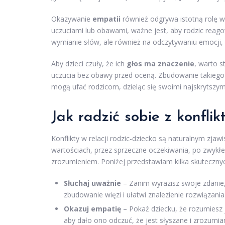
Okazywanie
empatii
również odgrywa istotną rolę w 
uczuciami lub obawami, ważne jest, aby rodzic reago
wymianie słów, ale również na odczytywaniu emocji, 
Aby dzieci czuły, że ich
głos ma znaczenie
, warto 
uczucia bez obawy przed oceną. Zbudowanie takiego 
mogą ufać rodzicom, dzieląc się swoimi najskrytszym
Jak radzić sobie z konflik
Konflikty w relacji rodzic-dziecko są naturalnym z
wartościach, przez sprzeczne oczekiwania, po zwykłe 
zrozumieniem. Poniżej przedstawiam kilka skutecznyc
Słuchaj uważnie
– Zanim wyrazisz swoje zdanie,
zbudowanie więzi i ułatwi znalezienie rozwiązania
Okazuj empatię
– Pokaż dziecku, że rozumiesz j
aby dało ono odczuć, że jest słyszane i zrozumia