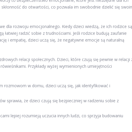
tworzy to bezpieczeństwo emocjonalne, które jest niezbędne dla ich
 skłonność do otwartości, co pozwala im swobodnie dzielić się swoi
we dla rozwoju emocjonalnego. Kiedy dzieci wiedzą, że ich rodzice s
łatwiej radzić sobie z trudnościami. Jeśli rodzice budują zaufanie
ję i empatię, dzieci uczą się, że negatywne emocje są naturalną
rowych relacji społecznych. Dzieci, które czują się pewnie w relacji 
i z rówieśnikami. Przykłady wyżej wymienionych umiejętności
m rozmowom w domu, dzieci uczą się, jak identyfikować i
w sprawia, że dzieci czują się bezpieczniej w radzeniu sobie z
icami lepiej rozumieją uczucia innych ludzi, co sprzyja budowaniu