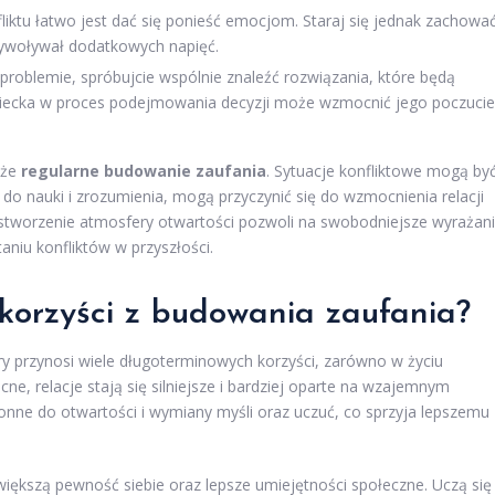
ktu łatwo jest dać się ponieść emocjom. Staraj się jednak zachowa
wywoływał dodatkowych napięć.
problemie, spróbujcie wspólnie znaleźć rozwiązania, które będą
dziecka w proces podejmowania decyzji może wzmocnić jego poczucie
kże
regularne budowanie zaufania
. Sytuacje konfliktowe mogą by
e do nauki i zrozumienia, mogą przyczynić się do wzmocnienia relacji
 stworzenie atmosfery otwartości pozwoli na swobodniejsze wyrażan
aniu konfliktów w przyszłości.
korzyści z budowania zaufania?
 przynosi wiele długoterminowych korzyści, zarówno w życiu
ne, relacje stają się silniejsze i bardziej oparte na wzajemnym
onne do otwartości i wymiany myśli oraz uczuć, co sprzyja lepszemu
ększą pewność siebie oraz lepsze umiejętności społeczne. Uczą się