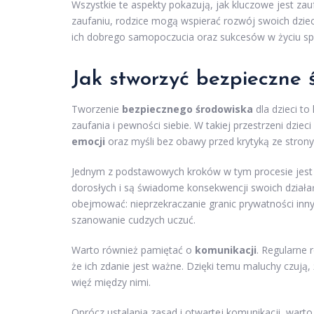
Wszystkie te aspekty pokazują, jak kluczowe jest zau
zaufaniu, rodzice mogą wspierać rozwój swoich dzieci
ich dobrego samopoczucia oraz sukcesów w życiu s
Jak stworzyć bezpieczne ś
Tworzenie
bezpiecznego środowiska
dla dzieci t
zaufania i pewności siebie. W takiej przestrzeni dzi
emocji
oraz myśli bez obawy przed krytyką ze strony
Jednym z podstawowych kroków w tym procesie jest us
dorosłych i są świadome konsekwencji swoich działań
obejmować: nieprzekraczanie granic prywatności inn
szanowanie cudzych uczuć.
Warto również pamiętać o
komunikacji
. Regularne 
że ich zdanie jest ważne. Dzięki temu maluchy czują
więź między nimi.
Oprócz ustalania zasad i otwartej komunikacji, warto