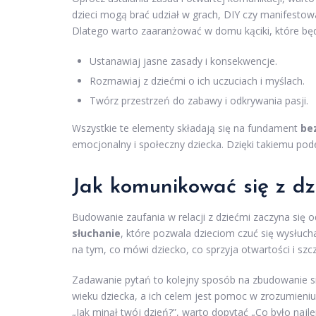
dzieci mogą brać udział w grach, DIY czy manifestow
Dlatego warto zaaranżować w domu kąciki, które będ
Ustanawiaj jasne zasady i konsekwencje.
Rozmawiaj z dziećmi o ich uczuciach i myślach.
Twórz przestrzeń do zabawy i odkrywania pasji.
Wszystkie te elementy składają się na fundament
be
emocjonalny i społeczny dziecka. Dzięki takiemu pode
Jak komunikować się z d
Budowanie zaufania w relacji z dziećmi zaczyna się 
słuchanie
, które pozwala dzieciom czuć się wysłucha
na tym, co mówi dziecko, co sprzyja otwartości i sz
Zadawanie pytań to kolejny sposób na zbudowanie si
wieku dziecka, a ich celem jest pomoc w zrozumieniu 
„Jak minął twój dzień?”, warto dopytać „Co było najlep