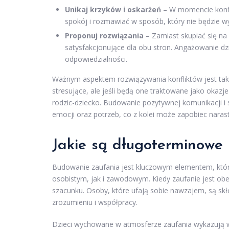
Unikaj krzyków i oskarżeń
– W momencie konfli
spokój i rozmawiać w sposób, który nie będzie 
Proponuj rozwiązania
– Zamiast skupiać się na 
satysfakcjonujące dla obu stron. Angażowanie 
odpowiedzialności.
Ważnym aspektem rozwiązywania konfliktów jest ta
stresujące, ale jeśli będą one traktowane jako okazj
rodzic-dziecko. Budowanie pozytywnej komunikacji i
emocji oraz potrzeb, co z kolei może zapobiec narast
Jakie są długoterminowe 
Budowanie zaufania jest kluczowym elementem, który
osobistym, jak i zawodowym. Kiedy zaufanie jest obec
szacunku. Osoby, które ufają sobie nawzajem, są skł
zrozumieniu i współpracy.
Dzieci wychowane w atmosferze zaufania wykazują wi