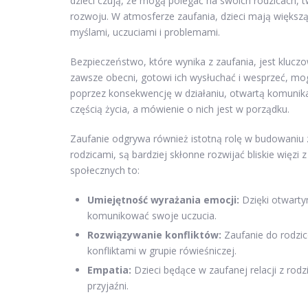
dzieci czują, że mogą polegać na swoich rodzicach, 
rozwoju. W atmosferze zaufania, dzieci mają większą
myślami, uczuciami i problemami.
Bezpieczeństwo, które wynika z zaufania, jest kluczo
zawsze obecni, gotowi ich wysłuchać i wesprzeć, mogą 
poprzez konsekwencję w działaniu, otwartą komunikac
częścią życia, a mówienie o nich jest w porządku.
Zaufanie odgrywa również istotną rolę w budowaniu zd
rodzicami, są bardziej skłonne rozwijać bliskie więz
społecznych to:
Umiejętność wyrażania emocji:
Dzięki otwarty
komunikować swoje uczucia.
Rozwiązywanie konfliktów:
Zaufanie do rodzicó
konfliktami w grupie rówieśniczej.
Empatia:
Dzieci będące w zaufanej relacji z rodz
przyjaźni.