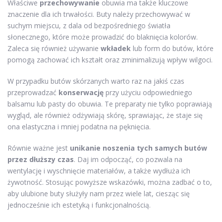
Właściwe
przechowywanie
obuwia ma także kluczowe
znaczenie dla ich trwałości. Buty należy przechowywać w
suchym miejscu, z dala od bezpośredniego światła
słonecznego, które może prowadzić do blaknięcia kolorów.
Zaleca się również używanie
wkładek
lub form do butów, które
pomogą zachować ich kształt oraz zminimalizują wpływ wilgoci.
W przypadku butów skórzanych warto raz na jakiś czas
przeprowadzać
konserwację
przy użyciu odpowiedniego
balsamu lub pasty do obuwia. Te preparaty nie tylko poprawiają
wygląd, ale również odżywiają skórę, sprawiając, że staje się
ona elastyczna i mniej podatna na pęknięcia.
Równie ważne jest
unikanie noszenia tych samych butów
przez dłuższy czas
. Daj im odpocząć, co pozwala na
wentylację i wyschnięcie materiałów, a także wydłuża ich
żywotność. Stosując powyższe wskazówki, można zadbać o to,
aby ulubione buty służyły nam przez wiele lat, ciesząc się
jednocześnie ich estetyką i funkcjonalnością.