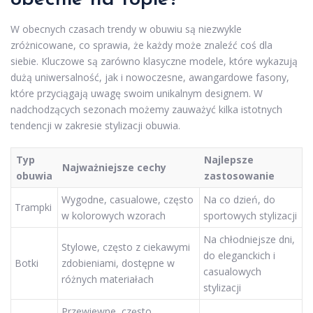
W obecnych czasach trendy w obuwiu są niezwykle
zróżnicowane, co sprawia, że każdy może znaleźć coś dla
siebie. Kluczowe są zarówno klasyczne modele, które wykazują
dużą uniwersalność, jak i nowoczesne, awangardowe fasony,
które przyciągają uwagę swoim unikalnym designem. W
nadchodzących sezonach możemy zauważyć kilka istotnych
tendencji w zakresie stylizacji obuwia.
Typ
Najlepsze
Najważniejsze cechy
obuwia
zastosowanie
Wygodne, casualowe, często
Na co dzień, do
Trampki
w kolorowych wzorach
sportowych stylizacji
Na chłodniejsze dni,
Stylowe, często z ciekawymi
do eleganckich i
Botki
zdobieniami, dostępne w
casualowych
różnych materiałach
stylizacji
Przewiewne, często