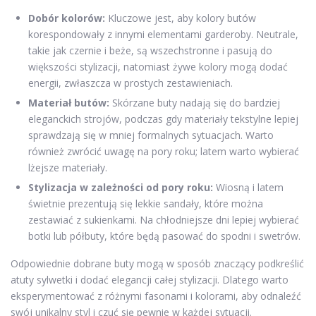
Dobór kolorów:
Kluczowe jest, aby kolory butów
korespondowały z innymi elementami garderoby. Neutrale,
takie jak czernie i beże, są wszechstronne i pasują do
większości stylizacji, natomiast żywe kolory mogą dodać
energii, zwłaszcza w prostych zestawieniach.
Materiał butów:
Skórzane buty nadają się do bardziej
eleganckich strojów, podczas gdy materiały tekstylne lepiej
sprawdzają się w mniej formalnych sytuacjach. Warto
również zwrócić uwagę na pory roku; latem warto wybierać
lżejsze materiały.
Stylizacja w zależności od pory roku:
Wiosną i latem
świetnie prezentują się lekkie sandały, które można
zestawiać z sukienkami. Na chłodniejsze dni lepiej wybierać
botki lub półbuty, które będą pasować do spodni i swetrów.
Odpowiednie dobrane buty mogą w sposób znaczący podkreślić
atuty sylwetki i dodać elegancji całej stylizacji. Dlatego warto
eksperymentować z różnymi fasonami i kolorami, aby odnaleźć
swój unikalny styl i czuć się pewnie w każdej sytuacji.