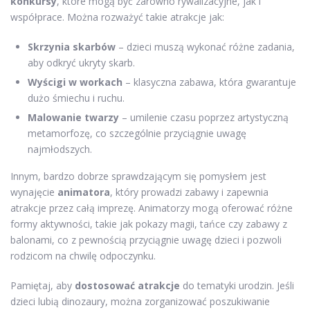
konkursy
, które mogą być zarówno rywalizacyjne, jak i
współprace. Można rozważyć takie atrakcje jak:
Skrzynia skarbów
– dzieci muszą wykonać różne zadania,
aby odkryć ukryty skarb.
Wyścigi w workach
– klasyczna zabawa, która gwarantuje
dużo śmiechu i ruchu.
Malowanie twarzy
– umilenie czasu poprzez artystyczną
metamorfozę, co szczególnie przyciągnie uwagę
najmłodszych.
Innym, bardzo dobrze sprawdzającym się pomysłem jest
wynajęcie
animatora
, który prowadzi zabawy i zapewnia
atrakcje przez całą imprezę. Animatorzy mogą oferować różne
formy aktywności, takie jak pokazy magii, tańce czy zabawy z
balonami, co z pewnością przyciągnie uwagę dzieci i pozwoli
rodzicom na chwilę odpoczynku.
Pamiętaj, aby
dostosować atrakcje
do tematyki urodzin. Jeśli
dzieci lubią dinozaury, można zorganizować poszukiwanie