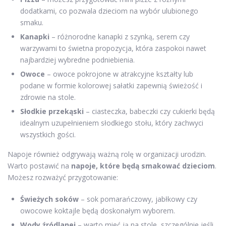
dodatkami, co pozwala dzieciom na wybór ulubionego
smaku.
Kanapki
– różnorodne kanapki z szynką, serem czy
warzywami to świetna propozycja, która zaspokoi nawet
najbardziej wybredne podniebienia.
Owoce
– owoce pokrojone w atrakcyjne kształty lub
podane w formie kolorowej sałatki zapewnią świeżość i
zdrowie na stole.
Słodkie przekąski
– ciasteczka, babeczki czy cukierki będą
idealnym uzupełnieniem słodkiego stołu, który zachwyci
wszystkich gości.
Napoje również odgrywają ważną rolę w organizacji urodzin.
Warto postawić na
napoje, które będą smakować dzieciom
.
Możesz rozważyć przygotowanie:
Świeżych soków
– sok pomarańczowy, jabłkowy czy
owocowe koktajle będą doskonałym wyborem.
Wody źródlanej
– warto mieć ją na stole, szczególnie jeśli