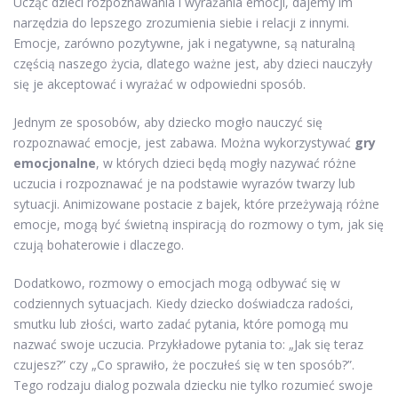
Ucząc dzieci rozpoznawania i wyrażania emocji, dajemy im
narzędzia do lepszego zrozumienia siebie i relacji z innymi.
Emocje, zarówno pozytywne, jak i negatywne, są naturalną
częścią naszego życia, dlatego ważne jest, aby dzieci nauczyły
się je akceptować i wyrażać w odpowiedni sposób.
Jednym ze sposobów, aby dziecko mogło nauczyć się
rozpoznawać emocje, jest zabawa. Można wykorzystywać
gry
emocjonalne
, w których dzieci będą mogły nazywać różne
uczucia i rozpoznawać je na podstawie wyrazów twarzy lub
sytuacji. Animizowane postacie z bajek, które przeżywają różne
emocje, mogą być świetną inspiracją do rozmowy o tym, jak się
czują bohaterowie i dlaczego.
Dodatkowo, rozmowy o emocjach mogą odbywać się w
codziennych sytuacjach. Kiedy dziecko doświadcza radości,
smutku lub złości, warto zadać pytania, które pomogą mu
nazwać swoje uczucia. Przykładowe pytania to: „Jak się teraz
czujesz?” czy „Co sprawiło, że poczułeś się w ten sposób?”.
Tego rodzaju dialog pozwala dziecku nie tylko rozumieć swoje