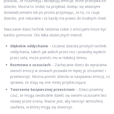
pokazać, że rozumieją i akceptują emocje, które przeżywa ich
dziecko. Można to zrobić na przykład, dzieląc się własnymi
doświadczeniami lub po prostu przyznając, że to, co czuje
dziecko, jest naturalne i że każdy ma prawo do trudnych chwil.
Nauczanie dzieci technik radzenia sobie z emocjami może być
bardzo pomocne. Oto kilka skutecznych metod:
Głębokie oddychanie
– Uczenie dziecka prostych technik
oddychania, takich jak wdech przez nos i powolny wydech
przez usta, może pomóc mu w redukcji stresu.
Rozmowa o uczuciach
– Zachęcanie dzieci do wyrażania
swoich emocji w słowach pozwala im lepiej je zrozumieć i
przetworzyć. Można pomóc dziecku w nazywaniu emocji, co
sprawia, że stają się one mniej przytłaczające.
Tworzenie bezpiecznej przestrzeni
– Dzieci powinny
czuć, że mogą swobodnie dzielić się swoimi uczuciami bez
obawy przed oceną. Ważne jest, aby tworzyć atmosferę
zaufania, w której mogą się otworzyć.