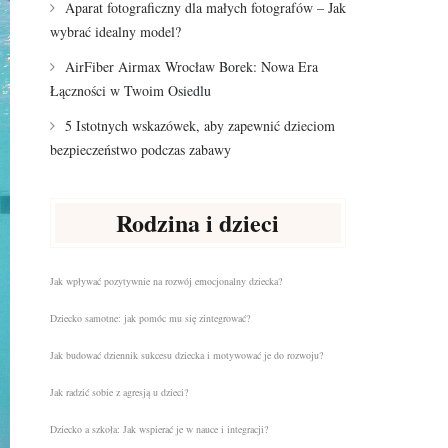
Aparat fotograficzny dla małych fotografów – Jak
wybrać idealny model?
AirFiber Airmax Wrocław Borek: Nowa Era
Łączności w Twoim Osiedlu
5 Istotnych wskazówek, aby zapewnić dzieciom
bezpieczeństwo podczas zabawy
Rodzina i dzieci
Jak wpływać pozytywnie na rozwój emocjonalny dziecka?
Dziecko samotne: jak pomóc mu się zintegrować?
Jak budować dziennik sukcesu dziecka i motywować je do rozwoju?
Jak radzić sobie z agresją u dzieci?
Dziecko a szkoła: Jak wspierać je w nauce i integracji?