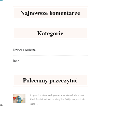
Najnowsze komentarze
Kategorie
Dzieci i rodzina
Inne
Polecamy przeczytać
7 fajnych i zabawnych postaci z kreskówek dla dzieci
Kreskówki dla dzieci to nie tylko źródło rozrywki, ale
także …
ych