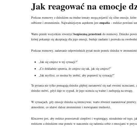
Jak reagować na emocje d
Podczas rozmowy z dzieckiem na trudne tematy mogą pojawić się silne emocje, które
odbiorze i zrozumieniu. Najważniejszym aspektem jest
empatia
– rodzice powinni uzm
Warto przede wszystkim stworzyć
bezpieczną przestrzeń
do rozmowy. Dziecko powinno
której pokazuje się akceptację dla jego emocji, buduje zaufanie i pozwala na swobod
Podczas rozmowy, zadawanie odpowiednich pytań może pomóc dziecku w zrozumieniu 
„Jak się czujesz w tej sytuacji?”
„Co dokładnie sprawia, że czujesz się tak, jak się czujesz?”
„Jak myślisz, co można by zrobić, aby poprawić tę sytuację?”
Te pytania nie tylko pomagają dziecku głębiej zastanowić się nad swoimi uczuciami, a
dziecko mówi, gdyż daje to sygnał, że jego uczucia są ważne i zasługują na uwagę.
W sytuacjach, gdy emocje dziecka są intensywne, warto również zaaranżować przerwy
atmosferze, co ułatwi dalsze zrozumienie i rozwiązanie trudności.
Kluczowe jest, aby rodzice pozostawali cierpliwi i wspierający, niezależnie od teg
rodzicem a dzieckiem oraz pomóc w nauczeniu się radzenia sobie z emocjami w przysz