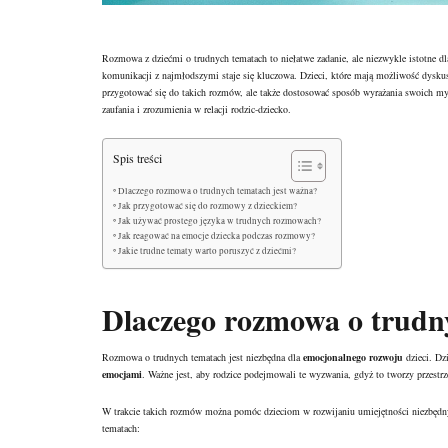
Rozmowa z dziećmi o trudnych tematach to niełatwe zadanie, ale niezwykle istotne 
komunikacji z najmłodszymi staje się kluczowa. Dzieci, które mają możliwość dyskusji 
przygotować się do takich rozmów, ale także dostosować sposób wyrażania swoich 
zaufania i zrozumienia w relacji rodzic-dziecko.
Spis treści
Dlaczego rozmowa o trudnych tematach jest ważna?
Jak przygotować się do rozmowy z dzieckiem?
Jak używać prostego języka w trudnych rozmowach?
Jak reagować na emocje dziecka podczas rozmowy?
Jakie trudne tematy warto poruszyć z dziećmi?
Dlaczego rozmowa o trudn
Rozmowa o trudnych tematach jest niezbędna dla
emocjonalnego rozwoju
dzieci. Dzi
emocjami
. Ważne jest, aby rodzice podejmowali te wyzwania, gdyż to tworzy przestrze
W trakcie takich rozmów można pomóc dzieciom w rozwijaniu umiejętności niezbędn
tematach: