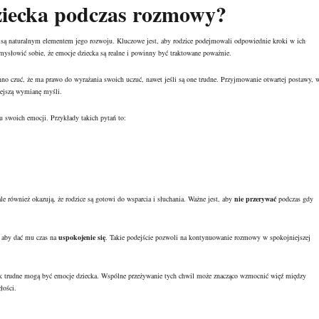
ziecka podczas rozmowy?
 są naturalnym elementem jego rozwoju. Kluczowe jest, aby rodzice podejmowali odpowiednie kroki w ich
ysłowić sobie, że emocje dziecka są realne i powinny być traktowane poważnie.
 czuć, że ma prawo do wyrażania swoich uczuć, nawet jeśli są one trudne. Przyjmowanie otwartej postawy, 
niejszą wymianę myśli.
swoich emocji. Przykłady takich pytań to:
le również okazują, że rodzice są gotowi do wsparcia i słuchania. Ważne jest, aby
nie przerywać
podczas gdy
, aby dać mu czas na
uspokojenie się
. Takie podejście pozwoli na kontynuowanie rozmowy w spokojniejszej
o, jak trudne mogą być emocje dziecka. Wspólne przeżywanie tych chwil może znacząco wzmocnić więź między
łości.