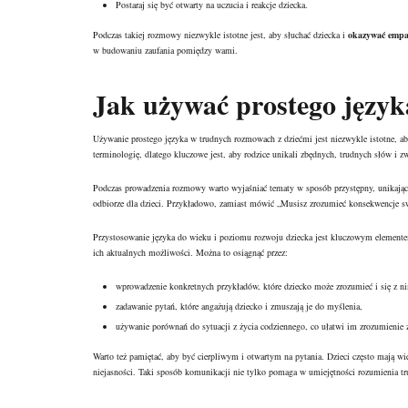
Postaraj się być otwarty na uczucia i reakcje dziecka.
Podczas takiej rozmowy niezwykle istotne jest, aby słuchać dziecka i
okazywać empa
w budowaniu zaufania pomiędzy wami.
Jak używać prostego języ
Używanie prostego języka w trudnych rozmowach z dziećmi jest niezwykle istotne, ab
terminologię, dlatego kluczowe jest, aby rodzice unikali zbędnych, trudnych słów i z
Podczas prowadzenia rozmowy warto wyjaśniać tematy w sposób przystępny, unikając 
odbiorze dla dzieci. Przykładowo, zamiast mówić „Musisz zrozumieć konsekwencje swo
Przystosowanie języka do wieku i poziomu rozwoju dziecka jest kluczowym element
ich aktualnych możliwości. Można to osiągnąć przez:
wprowadzenie konkretnych przykładów, które dziecko może zrozumieć i się z n
zadawanie pytań, które angażują dziecko i zmuszają je do myślenia,
używanie porównań do sytuacji z życia codziennego, co ułatwi im zrozumienie 
Warto też pamiętać, aby być cierpliwym i otwartym na pytania. Dzieci często mają wie
niejasności. Taki sposób komunikacji nie tylko pomaga w umiejętności rozumienia trud