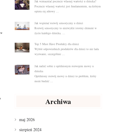
Jak wzmacniać poczucie własnej wartości u dziecka?
Poczucie własnej wartości jest fundamentem, na którym
opiera się zdrowy …
Jak wspierać rozwój sensoryczny u dzieci
Rozwój sensoryczny to niezwykle istotny element w
 w
życiu każdego dziecka, …
Top 5 Must Have Produkty dla dzieci
Wybór odpowiednich produktów dla dzieci to nie lada
wyzwanie, szczególnie …
Jak radzić sobie z opóźnionym rozwojem mowy u
dziecka
Opóźniony rozwój mowy u dzieci to problem, który
może budzić …
Archiwa
a
maj 2026
sierpień 2024