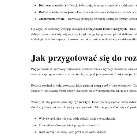
Budowanie zaufania
– Dzieci, które czują, że mogą rozmawiać z rodzicami o 
Radzenie sobie z emocjami
– Umożliwienie dzieciom mówienia o swoich uczuci
Zrozumienie świata
– Rozmowy pomagają dzieciom dostrzegać szerszy kontekst
Co więcej, te rozmowy sprzyjają rozwijaniu
umiejętności komunikacyjnych
. Dziec
dalszym życiu. Podcasty, artykuły czy książki mogą być pomocne jako dodatkowe źró
te dialogi nie tylko wspiera ich rozwój, ale także może uczynić relację z rodzicem silni
Jak przygotować się do ro
Przygotowanie do rozmowy z dzieckiem na trudne tematy wymaga staranności oraz em
atmosfera sprzyja otwartości, a dziecko chętniej podejmie rozmowę. Unikaj miejsc, kt
Rodzice powinni również rozważyć, jakie
pytania mogą paść
w trakcie rozmowy. Dzi
szczegóły lub wyrażać swoje obawy. Zastanów się z wyprzedzeniem, jak na nie odpow
Ważne jest, aby podczas rozmowy być
szczerym
. Dzieci potrafią wyczuć, kiedy rodz
dziecka, jednocześnie nie ukrywając rzeczywistości. Możesz postarać się używać prost
Wybierz spokojne miejsce, gdzie dziecko czuje się bezpiecznie.
Przemyśl możliwe pytania i przygotuj odpowiedzi.
Bądź szczery i dostosuj swój przekaz do wieku dziecka.