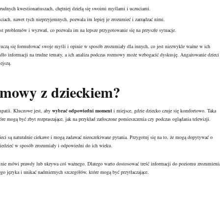
trudnych kwestionariuszach, chętniej dzielą się swoimi myślami i uczuciami.
ach, nawet tych nieprzyjemnych, pozwala im lepiej je zrozumieć i zarządzać nimi.
 problemów i wyzwań, co pozwala im na lepsze przygotowanie się na przyszłe sytuacje.
i uczą się formułować swoje myśli i opinie w sposób zrozumiały dla innych, co jest niezwykle ważne w ich
dło informacji na trudne tematy, a ich analiza podczas rozmowy może wzbogacić dyskusję. Angażowanie dzieci
ejszą.
zmowy z dzieckiem?
patii. Kluczowe jest, aby
wybrać odpowiedni moment
i miejsce, gdzie dziecko czuje się komfortowo. Taka
óre mogą być zbyt rozpraszające, jak na przykład zatłoczone pomieszczenia czy podczas oglądania telewizji.
eci są naturalnie ciekawe i mogą zadawać nieoczekiwane pytania. Przygotuj się na to, że mogą dopytywać o
iedzieć w sposób zrozumiały i odpowiedni do ich wieku.
ic nie mówi prawdy lub ukrywa coś ważnego. Dlatego warto dostosować treść informacji do poziomu zrozumieni
ego języka i unikać nadmiernych szczegółów, które mogą być przytłaczające.