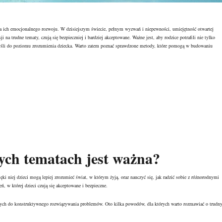
dla ich emocjonalnego rozwoju. W dzisiejszym świecie, pełnym wyzwań i niepewności, umiejętność otwartej
na trudne tematy, czują się bezpieczniej i bardziej akceptowane. Ważne jest, aby rodzice potrafili nie tylko
myśli do poziomu zrozumienia dziecka. Warto zatem poznać sprawdzone metody, które pomogą w budowaniu
ych tematach jest ważna?
ęki niej dzieci mogą lepiej zrozumieć świat, w którym żyją, oraz nauczyć się, jak radzić sobie z różnorodnymi
ń, w której dzieci czują się akceptowane i bezpieczne.
ych do konstruktywnego rozwiązywania problemów. Oto kilka powodów, dla których warto rozmawiać o trudn