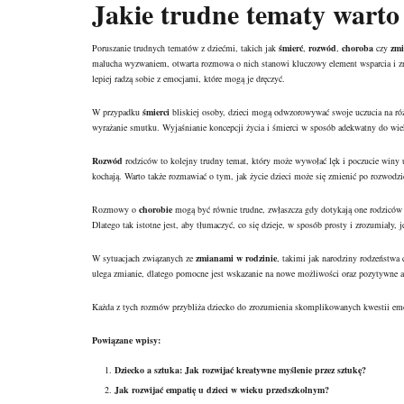
Jakie trudne tematy warto
Poruszanie trudnych tematów z dziećmi, takich jak
śmierć
,
rozwód
,
choroba
czy
zmi
malucha wyzwaniem, otwarta rozmowa o nich stanowi kluczowy element wsparcia i zro
lepiej radzą sobie z emocjami, które mogą je dręczyć.
W przypadku
śmierci
bliskiej osoby, dzieci mogą odwzorowywać swoje uczucia na róż
wyrażanie smutku. Wyjaśnianie koncepcji życia i śmierci w sposób adekwatny do wie
Rozwód
rodziców to kolejny trudny temat, który może wywołać lęk i poczucie winy u 
kochają. Warto także rozmawiać o tym, jak życie dzieci może się zmienić po rozwodz
Rozmowy o
chorobie
mogą być równie trudne, zwłaszcza gdy dotykają one rodziców 
Dlatego tak istotne jest, aby tłumaczyć, co się dzieje, w sposób prosty i zrozumiały,
W sytuacjach związanych ze
zmianami w rodzinie
, takimi jak narodziny rodzeństwa
ulega zmianie, dlatego pomocne jest wskazanie na nowe możliwości oraz pozytywne a
Każda z tych rozmów przybliża dziecko do zrozumienia skomplikowanych kwestii emo
Powiązane wpisy:
Dziecko a sztuka: Jak rozwijać kreatywne myślenie przez sztukę?
Jak rozwijać empatię u dzieci w wieku przedszkolnym?