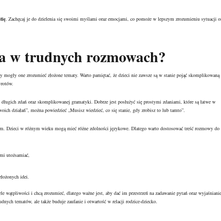
tię
. Zachęcaj je do dzielenia się swoimi myślami oraz emocjami, co pomoże w lepszym zrozumieniu sytuacji o
ka w trudnych rozmowach?
y mogły one zrozumieć złożone tematy. Warto pamiętać, że dzieci nie zawsze są w stanie pojąć skomplikowaną
wrotów.
długich zdań oraz skomplikowanej gramatyki. Dobrze jest posłużyć się prostymi zdaniami, które są łatwe w
ich działań”, można powiedzieć „Musisz wiedzieć, co się stanie, gdy zrobisz to lub tamto”.
em. Dzieci w różnym wieku mogą mieć różne zdolności językowe. Dlatego warto dostosować treść rozmowy do
imi utożsamiać,
złożonych idei.
le wątpliwości i chcą zrozumieć, dlatego ważne jest, aby dać im przestrzeń na zadawanie pytań oraz wyjaśniani
nych tematów, ale także buduje zaufanie i otwartość w relacji rodzice-dziecko.