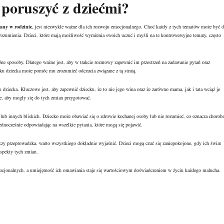
 poruszyć z dziećmi?
any w rodzinie
, jest niezwykle ważne dla ich rozwoju emocjonalnego. Choć każdy z tych tematów może być d
zumienia. Dzieci, które mają możliwość wyrażenia swoich uczuć i myśli na te kontrowersyjne tematy, często
ne sposoby. Dlatego ważne jest, aby w trakcie rozmowy zapewnić im przestrzeń na zadawanie pytań oraz
ku dziecka może pomóc mu zrozumieć odczucia związane z tą stratą.
dziecka. Kluczowe jest, aby zapewnić dziecku, że to nie jego wina oraz że zarówno mama, jak i tata wciąż je
ie, aby mogły się do tych zmian przygotować.
lub innych bliskich. Dziecko może obawiać się o zdrowie kochanej osoby lub nie rozumieć, co oznacza choroba
 jednocześnie odpowiadając na wszelkie pytania, które mogą się pojawić.
 czy przeprowadzka, warto wszystkiego dokładnie wyjaśnić. Dzieci mogą czuć się zaniepokojone, gdy ich świat
spekty tych zmian.
cjonalnych, a umiejętność ich omawiania staje się wartościowym doświadczeniem w życiu każdego malucha.