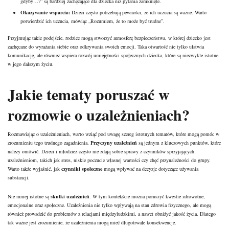
gdyby…?” są bardziej zachęcające dla dziecka niż pytania zamknięte.
Okazywanie wsparcia:
Dzieci często potrzebują pewności, że ich uczucia są ważne. Warto
potwierdzić ich uczucia, mówiąc „Rozumiem, że to może być trudne”.
Przyjmując takie podejście, rodzice mogą stworzyć atmosferę bezpieczeństwa, w której dziecko jest
zachęcane do wyrażania siebie oraz odkrywania swoich emocji. Taka otwartość nie tylko ułatwia
komunikację, ale również wspiera rozwój umiejętności społecznych dziecka, które są niezwykle istotne
w jego dalszym życiu.
Jakie tematy poruszać w
rozmowie o uzależnieniach?
Rozmawiając o uzależnieniach, warto wziąć pod uwagę szereg istotnych tematów, które mogą pomóc w
zrozumieniu tego trudnego zagadnienia.
Przyczyny uzależnień
są jednym z kluczowych punktów, które
należy omówić. Dzieci i młodzież często nie zdają sobie sprawy z czynników sprzyjających
uzależnieniom, takich jak stres, niskie poczucie własnej wartości czy chęć przynależności do grupy.
Warto także wyjaśnić, jak
czynniki społeczne
mogą wpływać na decyzje dotyczące używania
substancji.
Nie mniej istotne są
skutki uzależnień
. W tym kontekście można poruszyć kwestie zdrowotne,
emocjonalne oraz społeczne. Uzależnienia nie tylko wpływają na stan zdrowia fizycznego, ale mogą
również prowadzić do problemów z relacjami międzyludzkimi, a nawet obniżyć jakość życia. Dlatego
tak ważne jest zrozumienie, że uzależnienia mogą mieć długotrwałe konsekwencje.