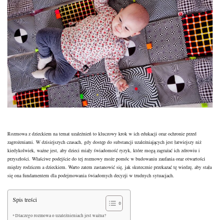
Rozmowa z dzieckiem na temat uzależnień to kluczowy krok w ich edukacji oraz ochronie przed
zagrożeniami. W dzisiejszych czasach, gdy dostęp do substancji uzależniających jest łatwiejszy niż
kiedykolwiek, ważne jest, aby dzieci miały świadomość ryzyk, które mogą zagrażać ich zdrowiu i
przyszłości. Właściwe podejście do tej rozmowy może pomóc w budowaniu zaufania oraz otwartości
między rodzicem a dzieckiem. Warto zatem zastanowić się, jak skutecznie przekazać tę wiedzę, aby stała
się ona fundamentem dla podejmowania świadomych decyzji w trudnych sytuacjach.
Spis treści
Dlaczego rozmowa o uzależnieniach jest ważna?