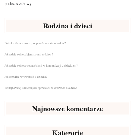
podczas zabawy
Rodzina i dzieci
Dziecku źle w szkole: jak pomóc mu się odnaleźć?
Jak radzić sobie z kłamstwami u dzieci?
Jak radzić sobie z trudnościami w komunikacji z dzieckiem?
Jak rozwijać wytrwałość u dziecka?
10 najbardziej skutecznych opowieści na dobranoc dla dzieci
Najnowsze komentarze
Kategorie