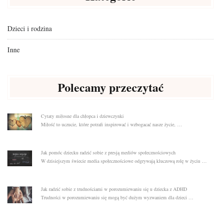
Dzieci i rodzina
Inne
Polecamy przeczytać
Cytaty miłosne dla chłopca i dziewczynki
Miłość to uczucie, które potrafi inspirować i wzbogacać nasze życie, …
Jak pomóc dziecku radzić sobie z presją mediów społecznościowych
W dzisiejszym świecie media społecznościowe odgrywają kluczową rolę w życiu …
Jak radzić sobie z trudnościami w porozumiewaniu się u dziecka z ADHD
Trudności w porozumiewaniu się mogą być dużym wyzwaniem dla dzieci …