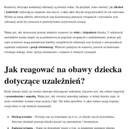
Rozmowy dotyczące konkretnej substancji są również ważne. Na przykład, warto omówić, jak
alkohol
i
narkotyki
wpływają na organizm oraz umysł, a także jakie decyzje mogą prowadzić do ich zażywania.
Wiedza na temat efektów zdrowotnych oraz konsekwencji prawnych związanych z używaniem tych
substancji może być pomocna w przewidywaniu ryzykownych sytuacji.
Ważne jest, aby dostosować poziom trudności rozmowy do
wiek
u i
dojrzałości
dziecka. U młodszych
nastolatków można skupić się na podstawowych pojęciach związanych z uzależnieniami, podczas gdy
starsi uczniowie mogą potrzebować bardziej szczegółowych informacji oraz dyskusji o emocjonalnych
aspektach uzależnień i
presji rówieśniczej
. Właściwe podejście do rozmowy pozwoli na budowanie
otwartego dialogu, który sprzyja zrozumieniu i wsparciu w trudnych sytuacjach.
Jak reagować na obawy dziecka
dotyczące uzależnień?
Kiedy dziecko dzieli się swoimi obawami dotyczącymi uzależnień, kluczowe jest, aby rodzice reagowali
z
zrozumieniem
i
empatią
. Ważne jest, aby stworzyć atmosferę zaufania, w której dziecko czuje, że
może swobodnie wyrażać swoje uczucia i lęki. Oto kilka sposobów, w jakie rodzice mogą wspierać
swoje dzieci w tak trudnych momentach:
Słuchaj uważnie
– Poświęć czas na wsłuchanie się w to, co dziecko ma do powiedzenia.
Aktywne słuchanie pozwala dziecku poczuć się zauważonym i docenionym.
Zadawaj pytania
– Staraj się dowiedzieć więcej o tym, co konkretnie niepokoji dziecko.