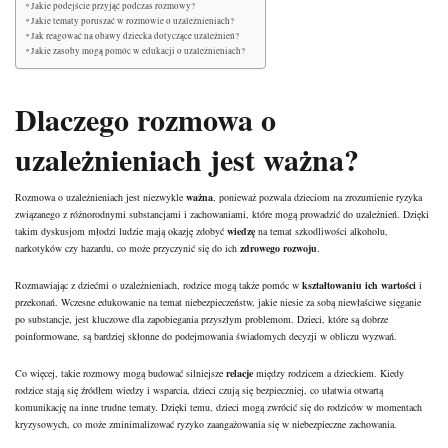
Jakie podejście przyjąć podczas rozmowy?
Jakie tematy poruszać w rozmowie o uzależnieniach?
Jak reagować na obawy dziecka dotyczące uzależnień?
Jakie zasoby mogą pomóc w edukacji o uzależnieniach?
Dlaczego rozmowa o
uzależnieniach jest ważna?
Rozmowa o uzależnieniach jest niezwykle
ważna
, ponieważ pozwala dzieciom na zrozumienie ryzyka
związanego z różnorodnymi substancjami i zachowaniami, które mogą prowadzić do uzależnień. Dzięki
takim dyskusjom młodzi ludzie mają okazję zdobyć
wiedzę
na temat szkodliwości alkoholu,
narkotyków czy hazardu, co może przyczynić się do ich
zdrowego rozwoju
.
Rozmawiając z dziećmi o uzależnieniach, rodzice mogą także pomóc w
kształtowaniu ich wartości
i
przekonań. Wczesne edukowanie na temat niebezpieczeństw, jakie niesie za sobą niewłaściwe sięganie
po substancje, jest kluczowe dla zapobiegania przyszłym problemom. Dzieci, które są dobrze
poinformowane, są bardziej skłonne do podejmowania świadomych decyzji w obliczu wyzwań.
Co więcej, takie rozmowy mogą budować silniejsze
relacje
między rodzicem a dzieckiem. Kiedy
rodzice stają się źródłem wiedzy i wsparcia, dzieci czują się bezpieczniej, co ułatwia otwartą
komunikację na inne trudne tematy. Dzięki temu, dzieci mogą zwrócić się do rodziców w momentach
kryzysowych, co może zminimalizować ryzyko zaangażowania się w niebezpieczne zachowania.