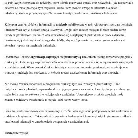
są publikacje skierowane do rodziców, które oferują praktyczne porady oraz wskazówki, jak rozmawiać z
dziećmi na temat potencjalnych zagrożeń. Warto także zwrócić uwagę na literatura dla dzieci i
młodzieży, która w przystępny sposób omawia tematykę uzależnień i skutków ich działania.
Kolejnym cennym źródłem informacji są
artykuły
publikowane w różnych czasopismach, na portalach
internetowych czy w blogach specjalistycznych. Dzięki nim rodzice mogą na bieżąco śledzić nowe
trendy w profilaktyce uzależnień oraz dowiedzieć się o najlepszych praktykach w pracy z dziećmi.
Powinno się jednak wybierać wiarygodne źródła, aby mieć pewność, że przekazywana wiedza jest
aktualna i oparta na rzetelnych badaniach.
Dodatkowo, lokalne
organizacje zajmujące się profilaktyką uzależnień
oferują różnorodne programy
edukacyjne, które mogą wspierać rodziców oraz dzieci w procesie uczenia się o zagrożeniach związanych
z uzależnieniami. Warto poszukać takich inicjatyw w swoim otoczeniu, ponieważ często oferują one
warsztaty, prelekcje lub spotkania, w których można uzyskać cenne informacje oraz wsparcie.
Nie można również zapominać o programach edukacyjnych realizowanych przez
szkoły
i inne
instytucje. Wiele placówek wprowadza do swojego programu nauczania elementy dotyczące zdrowego
stylu życia oraz konsekwencji wynikających z uzależnień. Uczestnictwo w takich zajęciach może
znacznie zwiększyć świadomość młodych ludzi na ten ważny temat.
Ponadto, warto inwestować czas w rozmowy z dziećmi oraz regularnie podejmować temat uzależnień w
codziennych sytuacjach. Takie podejście pomoże w budowaniu ich umiejętności krytycznego myślenia
oraz lepszej orientacji w zagadnieniach związanych z uzależnieniami.
Powiązane wpisy: