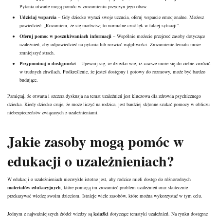
Pytania otwarte mogą pomóc w zrozumieniu przyczyn jego obaw.
Udzielaj wsparcia
– Gdy dziecko wyrazi swoje uczucia, oferuj wsparcie emocjonalne. Możesz
powiedzieć: „Rozumiem, że się martwisz; to normalne czuć lęk w takiej sytuacji”.
Oferuj pomoc w poszukiwaniach informacji
– Wspólnie możecie przejrzeć zasoby dotyczące
uzależnień, aby odpowiedzieć na pytania lub rozwiać wątpliwości. Zrozumienie tematu może
zmniejszyć strach.
Przypominaj o dostępności
– Upewnij się, że dziecko wie, iż zawsze może się do ciebie zwrócić
w trudnych chwilach. Podkreślenie, że jesteś dostępny i gotowy do rozmowy, może być bardzo
budujące.
Pamiętaj, że otwarta i szczera dyskusja na temat uzależnień jest kluczowa dla zdrowia psychicznego
dziecka. Kiedy dziecko czuje, że może liczyć na rodzica, jest bardziej skłonne szukać pomocy w obliczu
niebezpieczeństw związanych z uzależnieniami.
Jakie zasoby mogą pomóc w
edukacji o uzależnieniach?
W edukacji o uzależnieniach niezwykle istotne jest, aby rodzice mieli dostęp do różnorodnych
materiałów edukacyjnych
, które pomogą im zrozumieć problem uzależnień oraz skutecznie
przekazywać wiedzę swoim dzieciom. Istnieje wiele zasobów, które można wykorzystać w tym celu.
Jednym z najważniejszych źródeł wiedzy są
ksiażki
dotyczące tematyki uzależnień. Na rynku dostępne