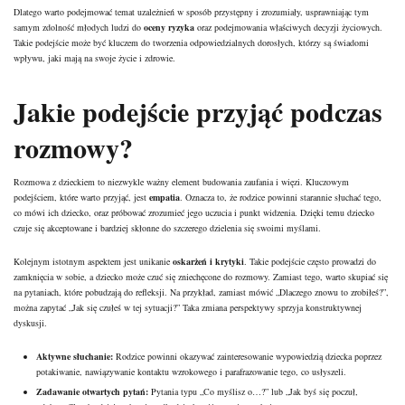
Dlatego warto podejmować temat uzależnień w sposób przystępny i zrozumiały, usprawniając tym
samym zdolność młodych ludzi do
oceny ryzyka
oraz podejmowania właściwych decyzji życiowych.
Takie podejście może być kluczem do tworzenia odpowiedzialnych dorosłych, którzy są świadomi
wpływu, jaki mają na swoje życie i zdrowie.
Jakie podejście przyjąć podczas
rozmowy?
Rozmowa z dzieckiem to niezwykle ważny element budowania zaufania i więzi. Kluczowym
podejściem, które warto przyjąć, jest
empatia
. Oznacza to, że rodzice powinni starannie słuchać tego,
co mówi ich dziecko, oraz próbować zrozumieć jego uczucia i punkt widzenia. Dzięki temu dziecko
czuje się akceptowane i bardziej skłonne do szczerego dzielenia się swoimi myślami.
Kolejnym istotnym aspektem jest unikanie
oskarżeń i krytyki
. Takie podejście często prowadzi do
zamknięcia w sobie, a dziecko może czuć się zniechęcone do rozmowy. Zamiast tego, warto skupiać się
na pytaniach, które pobudzają do refleksji. Na przykład, zamiast mówić „Dlaczego znowu to zrobiłeś?”,
można zapytać „Jak się czułeś w tej sytuacji?” Taka zmiana perspektywy sprzyja konstruktywnej
dyskusji.
Aktywne słuchanie:
Rodzice powinni okazywać zainteresowanie wypowiedzią dziecka poprzez
potakiwanie, nawiązywanie kontaktu wzrokowego i parafrazowanie tego, co usłyszeli.
Zadawanie otwartych pytań:
Pytania typu „Co myślisz o…?” lub „Jak byś się poczuł,