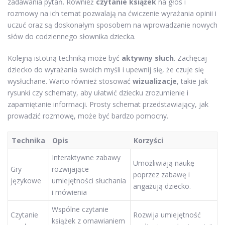
zadawania pytań. Również
czytanie książek
na głos i
rozmowy na ich temat pozwalają na ćwiczenie wyrażania opinii i
uczuć oraz są doskonałym sposobem na wprowadzanie nowych
słów do codziennego słownika dziecka.
Kolejną istotną techniką może być
aktywny słuch
. Zachęcaj
dziecko do wyrażania swoich myśli i upewnij się, że czuje się
wysłuchane. Warto również stosować
wizualizacje
, takie jak
rysunki czy schematy, aby ułatwić dziecku zrozumienie i
zapamiętanie informacji. Prosty schemat przedstawiający, jak
prowadzić rozmowę, może być bardzo pomocny.
Technika
Opis
Korzyści
Interaktywne zabawy
Umożliwiają naukę
Gry
rozwijające
poprzez zabawę i
językowe
umiejętności słuchania
angażują dziecko.
i mówienia
Wspólne czytanie
Czytanie
Rozwija umiejętność
książek z omawianiem