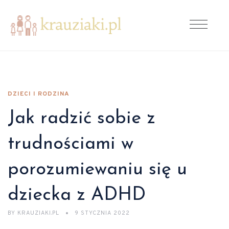
DZIECI I RODZINA
Jak radzić sobie z
trudnościami w
porozumiewaniu się u
dziecka z ADHD
BY
KRAUZIAKI.PL
9 STYCZNIA 2022