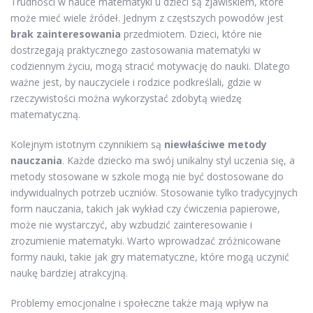
Trudności w nauce matematyki u dzieci są zjawiskiem, które
może mieć wiele źródeł. Jednym z częstszych powodów jest
brak zainteresowania
przedmiotem. Dzieci, które nie
dostrzegają praktycznego zastosowania matematyki w
codziennym życiu, mogą stracić motywację do nauki. Dlatego
ważne jest, by nauczyciele i rodzice podkreślali, gdzie w
rzeczywistości można wykorzystać zdobytą wiedzę
matematyczną.
Kolejnym istotnym czynnikiem są
niewłaściwe metody
nauczania
. Każde dziecko ma swój unikalny styl uczenia się, a
metody stosowane w szkole mogą nie być dostosowane do
indywidualnych potrzeb uczniów. Stosowanie tylko tradycyjnych
form nauczania, takich jak wykład czy ćwiczenia papierowe,
może nie wystarczyć, aby wzbudzić zainteresowanie i
zrozumienie matematyki. Warto wprowadzać zróżnicowane
formy nauki, takie jak gry matematyczne, które mogą uczynić
naukę bardziej atrakcyjną.
Problemy emocjonalne i społeczne także mają wpływ na