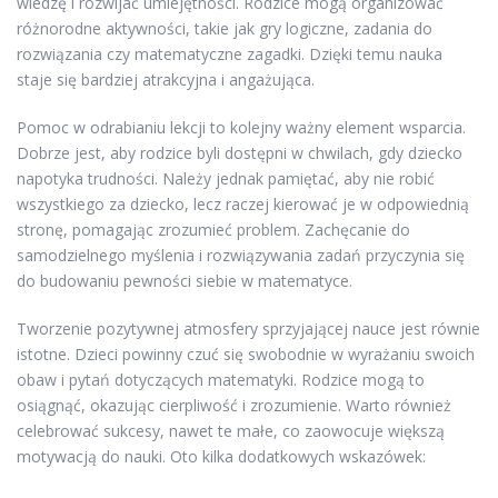
wiedzę i rozwijać umiejętności. Rodzice mogą organizować
różnorodne aktywności, takie jak gry logiczne, zadania do
rozwiązania czy matematyczne zagadki. Dzięki temu nauka
staje się bardziej atrakcyjna i angażująca.
Pomoc w odrabianiu lekcji to kolejny ważny element wsparcia.
Dobrze jest, aby rodzice byli dostępni w chwilach, gdy dziecko
napotyka trudności. Należy jednak pamiętać, aby nie robić
wszystkiego za dziecko, lecz raczej kierować je w odpowiednią
stronę, pomagając zrozumieć problem. Zachęcanie do
samodzielnego myślenia i rozwiązywania zadań przyczynia się
do budowaniu pewności siebie w matematyce.
Tworzenie pozytywnej atmosfery sprzyjającej nauce jest równie
istotne. Dzieci powinny czuć się swobodnie w wyrażaniu swoich
obaw i pytań dotyczących matematyki. Rodzice mogą to
osiągnąć, okazując cierpliwość i zrozumienie. Warto również
celebrować sukcesy, nawet te małe, co zaowocuje większą
motywacją do nauki. Oto kilka dodatkowych wskazówek: