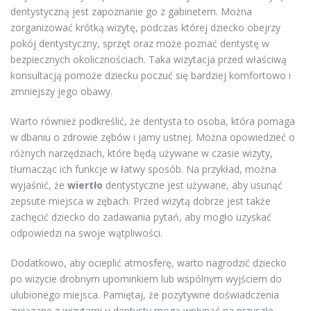
dentystyczną jest zapoznanie go z gabinetem. Można
zorganizować krótką wizytę, podczas której dziecko obejrzy
pokój dentystyczny, sprzęt oraz może poznać dentystę w
bezpiecznych okolicznościach. Taka wizytacja przed właściwą
konsultacją pomoże dziecku poczuć się bardziej komfortowo i
zmniejszy jego obawy.
Warto również podkreślić, że dentysta to osoba, która pomaga
w dbaniu o zdrowie zębów i jamy ustnej. Można opowiedzieć o
różnych narzędziach, które będą używane w czasie wizyty,
tłumacząc ich funkcje w łatwy sposób. Na przykład, można
wyjaśnić, że
wiertło
dentystyczne jest używane, aby usunąć
zepsute miejsca w zębach. Przed wizytą dobrze jest także
zachęcić dziecko do zadawania pytań, aby mogło uzyskać
odpowiedzi na swoje wątpliwości.
Dodatkowo, aby ocieplić atmosferę, warto nagrodzić dziecko
po wizycie drobnym upominkiem lub wspólnym wyjściem do
ulubionego miejsca. Pamiętaj, że pozytywne doświadczenia
związane z wizytami u dentysty mogą wpłynąć na przyszłe