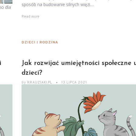
sposób na budowanie silnych więzi…
no dla
Read more
DZIECI I RODZINA
i
Jak rozwijać umiejętności społeczne 
dzieci?
by
KRAUZIAKI.PL
13 LIPCA 2021