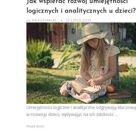
Jak wspierać rozwój umiejętności
logicznych i analitycznych u dzieci?
by
KRAUZIAKI.PL
17 LIPCA 2021
Umiejętności logiczne i analityczne odgrywają kluczową
w rozwoju dzieci, wpływając na ich zdolność…
Read more