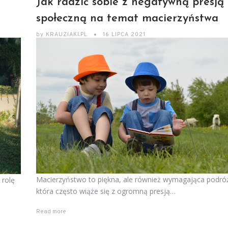
Jak radzić sobie z negatywną presją
społeczną na temat macierzyństwa
by
KRAUZIAKI.PL
16 LIPCA 2021
Macierzyństwo to piękna, ale również wymagająca podró
 rolę
która często wiąże się z ogromną presją…
Read more