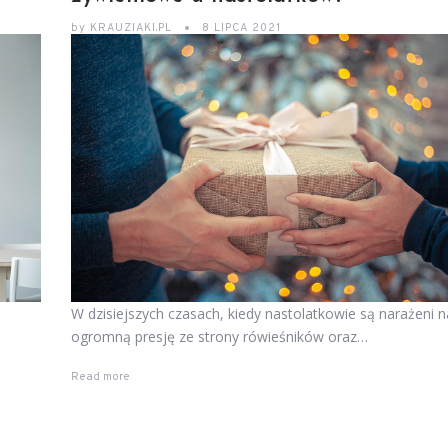
by
KRAUZIAKI.PL
8 LIPCA 2021
W dzisiejszych czasach, kiedy nastolatkowie są narażeni n
ogromną presję ze strony rówieśników oraz…
Read more