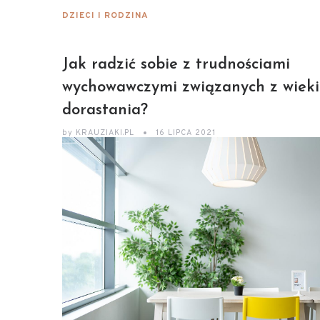
DZIECI I RODZINA
Jak radzić sobie z trudnościami
wychowawczymi związanych z wiek
dorastania?
by
KRAUZIAKI.PL
16 LIPCA 2021