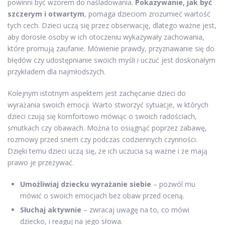
powinni być wzorem do naśladowania.
Pokazywanie, jak być
szczerym i otwartym
, pomaga dzieciom zrozumieć wartość
tych cech. Dzieci uczą się przez obserwację, dlatego ważne jest,
aby dorosłe osoby w ich otoczeniu wykazywały zachowania,
które promują zaufanie. Mówienie prawdy, przyznawanie się do
błędów czy udostępnianie swoich myśli i uczuć jest doskonałym
przykładem dla najmłodszych.
Kolejnym istotnym aspektem jest zachęcanie dzieci do
wyrażania swoich emocji. Warto stworzyć sytuacje, w których
dzieci czują się komfortowo mówiąc o swoich radościach,
smutkach czy obawach. Można to osiągnąć poprzez zabawę,
rozmowy przed snem czy podczas codziennych czynności.
Dzięki temu dzieci uczą się, że ich uczucia są ważne i że mają
prawo je przeżywać.
Umożliwiaj dziecku wyrażanie siebie
– pozwól mu
mówić o swoich emocjach bez obaw przed oceną.
Słuchaj aktywnie
– zwracaj uwagę na to, co mówi
dziecko, i reaguj na jego słowa.